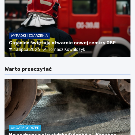
WYPADKI I ZDARZENIA
Cigacice świętują otwarcie nowej remizy OSP
13 lipca 2026
Tomasz Kowalczyk
Warto przeczytać
UNCATEGORIZED