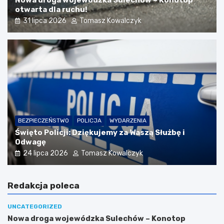
Nowa droga wojewódzka Sulechów – Konotop
otwarta dla ruchu!
31 lipca 2026
Tomasz Kowalczyk
BEZPIECZEŃSTWO
POLICJA
WYDARZENIA
Święto Policji: Dziękujemy za Waszą Służbę i
Odwagę
24 lipca 2026
Tomasz Kowalczyk
Redakcja poleca
UNCATEGORIZED
Nowa droga wojewódzka Sulechów – Konotop