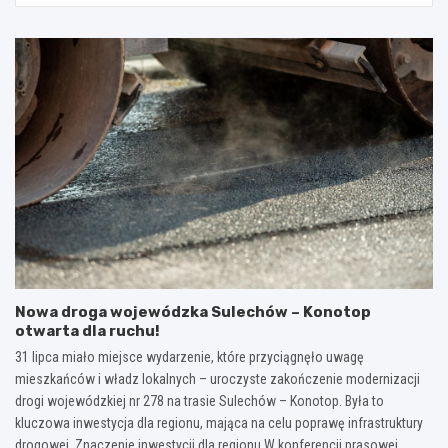
Nowa droga wojewódzka Sulechów – Konotop
otwarta dla ruchu!
31 lipca miało miejsce wydarzenie, które przyciągnęło uwagę
mieszkańców i władz lokalnych – uroczyste zakończenie modernizacji
drogi wojewódzkiej nr 278 na trasie Sulechów – Konotop. Była to
kluczowa inwestycja dla regionu, mająca na celu poprawę infrastruktury
drogowej. Znaczenie inwestycji dla regionu W konferencji prasowej