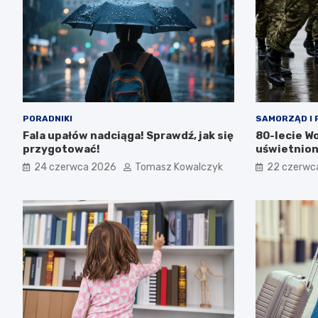
PORADNIKI
SAMORZĄD I 
Fala upałów nadciąga! Sprawdź, jak się
80-lecie W
przygotować!
uświetnion
24 czerwca 2026
Tomasz Kowalczyk
22 czerwc