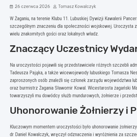
26 czerwca 2026
Tomasz Kowalczyk
W Żaganiu, na terenie Klubu 11. Lubuskiej Dywizji Kawalerii Panc
szczególnym znaczeniu dla społeczności wojskowej. Uroczysta z
wielu znakomitych gości oraz lokalnych władz.
Znaczący Uczestnicy Wyda
Na uroczystości pojawili się przedstawiciele różnych szczebli adm
Tadeusza Pająka, a także wicewojewody lubuskiego Tomasza Nest
zaproszonych osób znaleźli się członek zarządu województwa lu
oraz burmistrz Żagania Sławomir Kowal. Wicestarosta żagański Ma
towarzyszyli mu dowódcy służb mundurowych, żołnierze i przedstaw
Uhonorowanie Żołnierzy i 
Kluczowym momentem uroczystości było uhonorowanie żołnierzy 
dr Daniel Kowalczyk, wręczył odznaczenia i wyróżnienia za szczeg