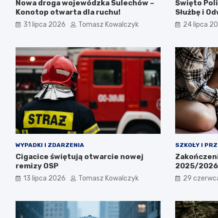
Nowa droga wojewódzka Sulechów –
Święto Poli
Konotop otwarta dla ruchu!
Służbę i O
31 lipca 2026
Tomasz Kowalczyk
24 lipca 2
WYPADKI I ZDARZENIA
SZKOŁY I PR
Cigacice świętują otwarcie nowej
Zakończeni
remizy OSP
2025/2026:
13 lipca 2026
Tomasz Kowalczyk
29 czerwc