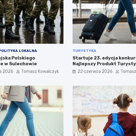
POLITYKA LOKALNA
TURYSTYKA
ojska Polskiego
Startuje 23. edycja konkur
e w Sulechowie
Najlepszy Produkt Turyst
a 2026
Tomasz Kowalczyk
22 czerwca 2026
Tomasz