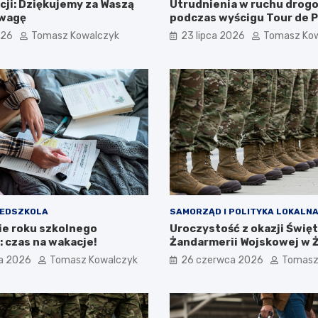
cji: Dziękujemy za Waszą
Utrudnienia w ruchu dro
dwagę
podczas wyścigu Tour de P
sierpnia 2026!
026
Tomasz Kowalczyk
23 lipca 2026
Tomasz Ko
ZEDSZKOLA
SAMORZĄD I POLITYKA LOKALN
e roku szkolnego
Uroczystość z okazji Świę
 czas na wakacje!
Żandarmerii Wojskowej w 
a 2026
Tomasz Kowalczyk
26 czerwca 2026
Tomasz