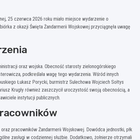
ernej, 25 czerwca 2026 roku miało miejsce wydarzenie o
biórka z okazji Święta Żandarmerii Wojskowej przyciągnęła uwagę
rzenia
inistracji oraz wojska. Obecność starosty zielonogórskiego
erowicza, podkreślała wagę tego wydarzenia. Wśród innych
buskiego Łukasz Porycki, burmistrz Sulechowa Wojciech Sołtys
riusz Krugły również zaszczycił uroczystość swoją obecnością, a
iciele instytucji publicznych.
Pracowników
oraz pracowników Żandarmerii Wojskowej. Dowódca jednostki, płk
ólne zasługi w codziennej służbie. Dodatkowo, żołnierze otrzymali