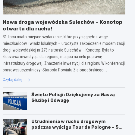
Nowa droga wojewódzka Sulechów – Konotop
otwarta dla ruchu!
31 lipca miało miejsce wydarzenie, które przyciągnęło uwagę
mieszkańców i władz lokalnych – uroczyste zakończenie modernizacji
drogi wojewódzkiej nr 278 na trasie Sulechów – Konotop. Była to
kluczowa inwestycja dla regionu, mająca na celu poprawę
infrastruktury drogowej. Znaczenie inwestycji dla regionu W konferencji
prasowej uczestniczył Starosta Powiatu Zielonogórskiego,…
Czytaj dalej
Święto Policji: Dziękujemy za Waszą
Służbę i Odwagę
Utrudnienia w ruchu drogowym
podczas wyścigu Tour de Pologne – 5
sierpnia 2026!