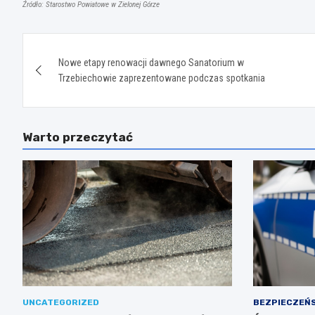
Źródło: Starostwo Powiatowe w Zielonej Górze
Nawigacja
Nowe etapy renowacji dawnego Sanatorium w
wpisu
Trzebiechowie zaprezentowane podczas spotkania
Warto przeczytać
UNCATEGORIZED
BEZPIECZEŃ