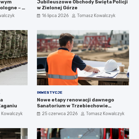
gowym
Jubileuszowe Obchody Święta Policji
ologne – 5
w Zielonej Górze
walczyk
16 lipca 2026
Tomasz Kowalczyk
A
INWESTYCJE
ta
Nowe etapy renowacji dawnego
Żaganiu
Sanatorium w Trzebiechowie
zaprezentowane podczas spotkania
 Kowalczyk
25 czerwca 2026
Tomasz Kowalczyk