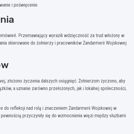
wanie i poświęcenie.
nia
emówień. Przemawiający wyrazili wdzięczność za trud włożony w
nia skierowane do żołnierzy i pracowników Żandarmerii Wojskowej
ów
wej, złożono życzenia dalszych osiągnięć. Żołnierzom życzono, aby
zków, a uznanie zarówno przełożonych, jak i lokalnej społeczności,
kże do refleksji nad rolą i znaczeniem Żandarmerii Wojskowej w
 pewnością przyczyniły się do wzmocnienia więzi między służbami