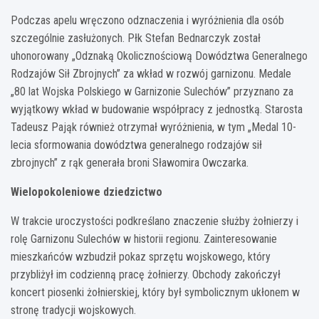
Podczas apelu wręczono odznaczenia i wyróżnienia dla osób
szczególnie zasłużonych. Płk Stefan Bednarczyk został
uhonorowany „Odznaką Okolicznościową Dowództwa Generalnego
Rodzajów Sił Zbrojnych” za wkład w rozwój garnizonu. Medale
„80 lat Wojska Polskiego w Garnizonie Sulechów” przyznano za
wyjątkowy wkład w budowanie współpracy z jednostką. Starosta
Tadeusz Pająk również otrzymał wyróżnienia, w tym „Medal 10-
lecia sformowania dowództwa generalnego rodzajów sił
zbrojnych” z rąk generała broni Sławomira Owczarka.
Wielopokoleniowe dziedzictwo
W trakcie uroczystości podkreślano znaczenie służby żołnierzy i
rolę Garnizonu Sulechów w historii regionu. Zainteresowanie
mieszkańców wzbudził pokaz sprzętu wojskowego, który
przybliżył im codzienną pracę żołnierzy. Obchody zakończył
koncert piosenki żołnierskiej, który był symbolicznym ukłonem w
stronę tradycji wojskowych.