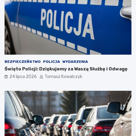
BEZPIECZEŃSTWO
POLICJA
WYDARZENIA
Święto Policji: Dziękujemy za Waszą Służbę i Odwagę
24 lipca 2026
Tomasz Kowalczyk