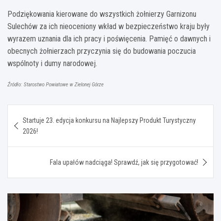
Podziękowania kierowane do wszystkich żołnierzy Garnizonu
Sulechów za ich nieoceniony wkład w bezpieczeństwo kraju były
wyrazem uznania dla ich pracy i poświęcenia. Pamięć o dawnych i
obecnych żołnierzach przyczynia się do budowania poczucia
wspólnoty i dumy narodowej.
Źródło: Starostwo Powiatowe w Zielonej Górze
Nawigacja
Startuje 23. edycja konkursu na Najlepszy Produkt Turystyczny
wpisu
2026!
Fala upałów nadciąga! Sprawdź, jak się przygotować!