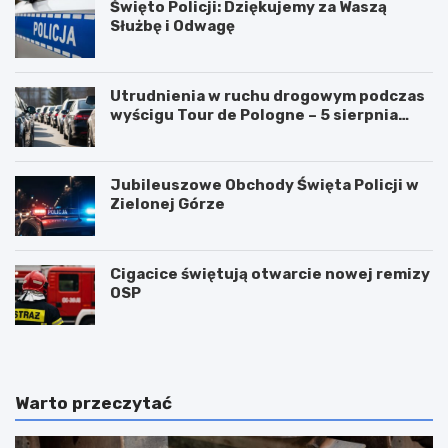
Święto Policji: Dziękujemy za Waszą
Służbę i Odwagę
Utrudnienia w ruchu drogowym podczas
wyścigu Tour de Pologne – 5 sierpnia
2026!
Jubileuszowe Obchody Święta Policji w
Zielonej Górze
Cigacice świętują otwarcie nowej remizy
OSP
Warto przeczytać