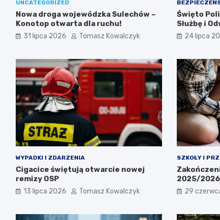
UNCATEGORIZED
BEZPIECZEŃ
Nowa droga wojewódzka Sulechów –
Święto Poli
Konotop otwarta dla ruchu!
Służbę i O
31 lipca 2026
Tomasz Kowalczyk
24 lipca 2
WYPADKI I ZDARZENIA
SZKOŁY I PR
Cigacice świętują otwarcie nowej
Zakończeni
remizy OSP
2025/2026:
13 lipca 2026
Tomasz Kowalczyk
29 czerwc