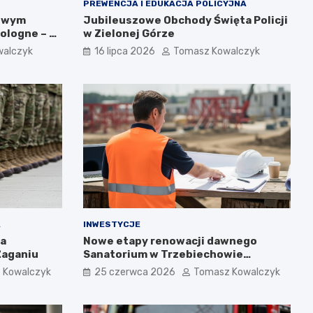
PREWENCJA I EDUKACJA POLICYJNA
gowym
Jubileuszowe Obchody Święta Policji
ologne – 5
w Zielonej Górze
walczyk
16 lipca 2026
Tomasz Kowalczyk
A
INWESTYCJE
ta
Nowe etapy renowacji dawnego
Żaganiu
Sanatorium w Trzebiechowie
zaprezentowane podczas spotkania
 Kowalczyk
25 czerwca 2026
Tomasz Kowalczyk