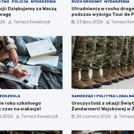
STWO
POLICJA
WYDARZENIA
RUCH DROGOWY
WYDARZENIA
cji: Dziękujemy za Waszą
Utrudnienia w ruchu dro
dwagę
podczas wyścigu Tour de P
sierpnia 2026!
026
Tomasz Kowalczyk
23 lipca 2026
Tomasz Ko
ZEDSZKOLA
SAMORZĄD I POLITYKA LOKALN
e roku szkolnego
Uroczystość z okazji Świę
 czas na wakacje!
Żandarmerii Wojskowej w 
a 2026
Tomasz Kowalczyk
26 czerwca 2026
Tomasz