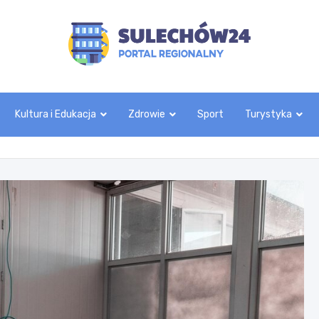
sulechow24.pl
Kultura i Edukacja
Zdrowie
Sport
Turystyka