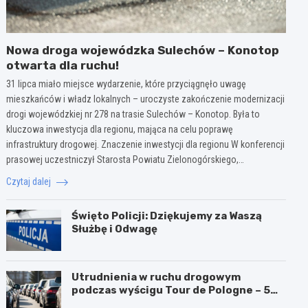
Nowa droga wojewódzka Sulechów – Konotop
otwarta dla ruchu!
31 lipca miało miejsce wydarzenie, które przyciągnęło uwagę
mieszkańców i władz lokalnych – uroczyste zakończenie modernizacji
drogi wojewódzkiej nr 278 na trasie Sulechów – Konotop. Była to
kluczowa inwestycja dla regionu, mająca na celu poprawę
infrastruktury drogowej. Znaczenie inwestycji dla regionu W konferencji
prasowej uczestniczył Starosta Powiatu Zielonogórskiego,…
Czytaj dalej
Święto Policji: Dziękujemy za Waszą
Służbę i Odwagę
Utrudnienia w ruchu drogowym
podczas wyścigu Tour de Pologne – 5
sierpnia 2026!