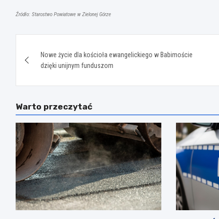
Źródło: Starostwo Powiatowe w Zielonej Górze
Nawigacja
Nowe życie dla kościoła ewangelickiego w Babimoście
wpisu
dzięki unijnym funduszom
Warto przeczytać