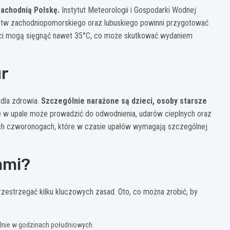
zachodnią Polskę.
Instytut Meteorologii i Gospodarki Wodnej
tw zachodniopomorskiego oraz lubuskiego powinni przygotować
tęci mogą sięgnąć nawet 35°C, co może skutkować wydaniem
ur
dla zdrowia.
Szczególnie narażone są dzieci, osoby starsze
e w upale może prowadzić do odwodnienia, udarów cieplnych oraz
ch czworonogach, które w czasie upałów wymagają szczególnej
ami?
zestrzegać kilku kluczowych zasad. Oto, co można zrobić, by
lnie w godzinach południowych.