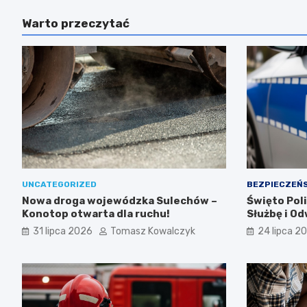
Warto przeczytać
UNCATEGORIZED
BEZPIECZEŃ
Nowa droga wojewódzka Sulechów –
Święto Poli
Konotop otwarta dla ruchu!
Służbę i O
31 lipca 2026
Tomasz Kowalczyk
24 lipca 2