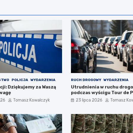
STWO
POLICJA
WYDARZENIA
RUCH DROGOWY
WYDARZENIA
cji: Dziękujemy za Waszą
Utrudnienia w ruchu dro
dwagę
podczas wyścigu Tour de P
sierpnia 2026!
026
Tomasz Kowalczyk
23 lipca 2026
Tomasz Ko