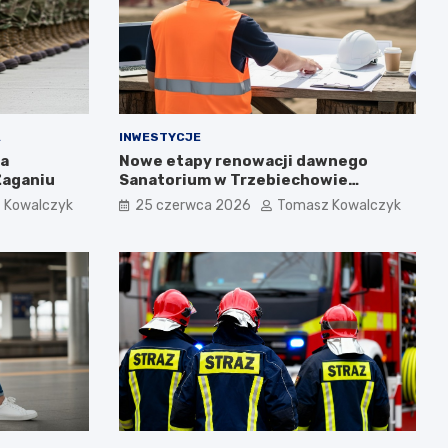
A
INWESTYCJE
ta
Nowe etapy renowacji dawnego
Żaganiu
Sanatorium w Trzebiechowie
zaprezentowane podczas spotkania
 Kowalczyk
25 czerwca 2026
Tomasz Kowalczyk