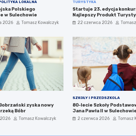
POLITYKA LOKALNA
TURYSTYKA
ojska Polskiego
Startuje 23. edycja konkur
e w Sulechowie
Najlepszy Produkt Turyst
a 2026
Tomasz Kowalczyk
22 czerwca 2026
Tomasz
SZKOŁY I PRZEDSZKOLA
obrzański zyska nowy
80-lecie Szkoły Podstawow
 rzeką Bóbr
Jana Pawła II w Sulechowie
Uroczystość pełna wspomn
 2026
Tomasz Kowalczyk
2 czerwca 2026
Tomasz 
radości