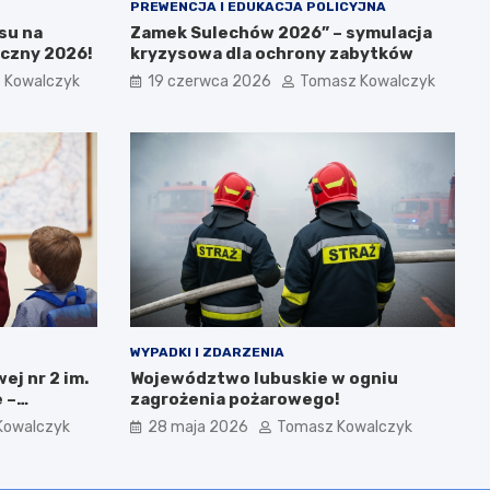
PREWENCJA I EDUKACJA POLICYJNA
su na
Zamek Sulechów 2026” – symulacja
yczny 2026!
kryzysowa dla ochrony zabytków
 Kowalczyk
19 czerwca 2026
Tomasz Kowalczyk
WYPADKI I ZDARZENIA
ej nr 2 im.
Województwo lubuskie w ogniu
 –
zagrożenia pożarowego!
ień i
Kowalczyk
28 maja 2026
Tomasz Kowalczyk