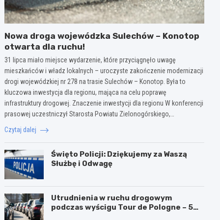
Nowa droga wojewódzka Sulechów – Konotop
otwarta dla ruchu!
31 lipca miało miejsce wydarzenie, które przyciągnęło uwagę
mieszkańców i władz lokalnych – uroczyste zakończenie modernizacji
drogi wojewódzkiej nr 278 na trasie Sulechów – Konotop. Była to
kluczowa inwestycja dla regionu, mająca na celu poprawę
infrastruktury drogowej. Znaczenie inwestycji dla regionu W konferencji
prasowej uczestniczył Starosta Powiatu Zielonogórskiego,…
Czytaj dalej
Święto Policji: Dziękujemy za Waszą
Służbę i Odwagę
Utrudnienia w ruchu drogowym
podczas wyścigu Tour de Pologne – 5
sierpnia 2026!