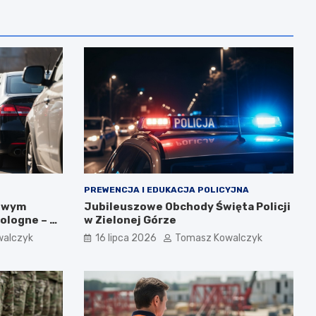
PREWENCJA I EDUKACJA POLICYJNA
gowym
Jubileuszowe Obchody Święta Policji
ologne – 5
w Zielonej Górze
walczyk
16 lipca 2026
Tomasz Kowalczyk