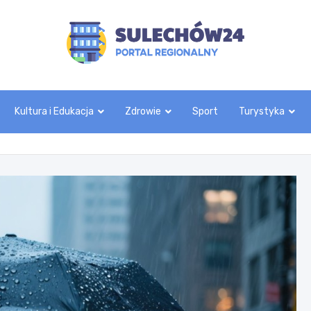
sulechow24.pl
Kultura i Edukacja
Zdrowie
Sport
Turystyka