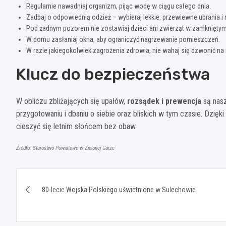
Regularnie nawadniaj organizm, pijąc wodę w ciągu całego dnia.
Zadbaj o odpowiednią odzież – wybieraj lekkie, przewiewne ubrania i 
Pod żadnym pozorem nie zostawiaj dzieci ani zwierząt w zamknięt
W domu zasłaniaj okna, aby ograniczyć nagrzewanie pomieszczeń.
W razie jakiegokolwiek zagrożenia zdrowia, nie wahaj się dzwonić n
Klucz do bezpieczeństwa
W obliczu zbliżających się upałów,
rozsądek i prewencja
są nasz
przygotowaniu i dbaniu o siebie oraz bliskich w tym czasie. Dzi
cieszyć się letnim słońcem bez obaw.
Źródło: Starostwo Powiatowe w Zielonej Górze
Nawigacja
80-lecie Wojska Polskiego uświetnione w Sulechowie
wpisu