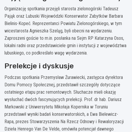
Organizację spotkania przejęli starosta zielonogórski Tadeusz
Pająk oraz Lubuski Wojewódzki Konserwator Zabytków Barbara
Bielinis-Kopeć. Reprezentanci Powiatu Zielonogórskiego, w tym
wicestarosta Agnieszka Szeląg, byli obecni na wydarzeniu.
Zaproszeni goście to m.in. posłanka na Sejm RP Katarzyna Osos,
lokalni radni oraz przedstawiciele gmin i instytucji z województwa
lubuskiego, co podkreślało wagę wydarzenia.
Prelekcje i dyskusje
Podczas spotkania Przemysław Żurawiecki, zastępca dyrektora
Domu Pomocy Społecznej, przedstawił szczegóły dotyczące
ostatniego etapu prac remontowych. Słuchacze mieli okazję
wysłuchać dwóch fascynujących prelekcji. Prof. dr hab. Dariusz
Markowski z Uniwersytetu Mikołaja Kopernika w Toruniu
przedstawił wyniki badań konserwatorskich, a Ewa Bielewicz-
Rapa, prezes Stowarzyszenia Na Rzecz Odnowy i Rewaloryzacji
Dzieła Henrego Van De Velde, omówiła potencjał dawnego