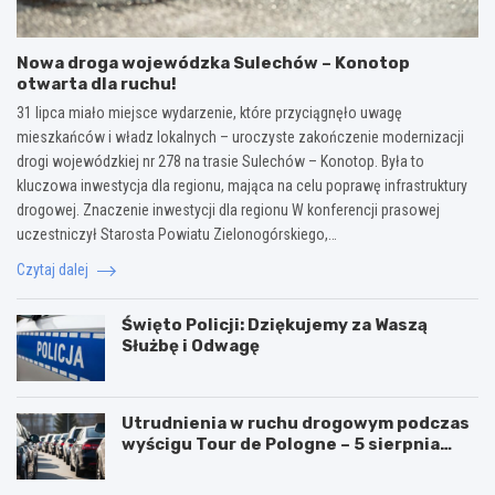
Nowa droga wojewódzka Sulechów – Konotop
otwarta dla ruchu!
31 lipca miało miejsce wydarzenie, które przyciągnęło uwagę
mieszkańców i władz lokalnych – uroczyste zakończenie modernizacji
drogi wojewódzkiej nr 278 na trasie Sulechów – Konotop. Była to
kluczowa inwestycja dla regionu, mająca na celu poprawę infrastruktury
drogowej. Znaczenie inwestycji dla regionu W konferencji prasowej
uczestniczył Starosta Powiatu Zielonogórskiego,…
Czytaj dalej
Święto Policji: Dziękujemy za Waszą
Służbę i Odwagę
Utrudnienia w ruchu drogowym podczas
wyścigu Tour de Pologne – 5 sierpnia
2026!