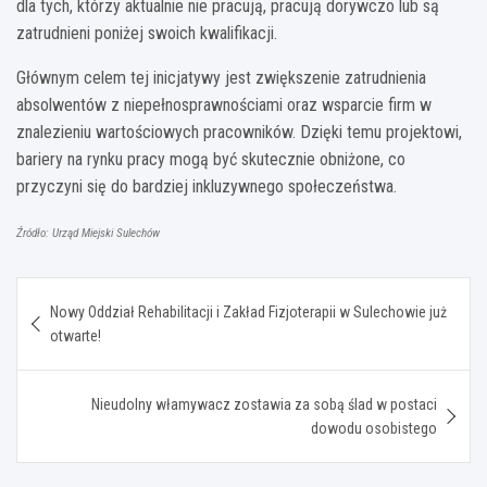
dla tych, którzy aktualnie nie pracują, pracują dorywczo lub są
zatrudnieni poniżej swoich kwalifikacji.
Głównym celem tej inicjatywy jest zwiększenie zatrudnienia
absolwentów z niepełnosprawnościami oraz wsparcie firm w
znalezieniu wartościowych pracowników. Dzięki temu projektowi,
bariery na rynku pracy mogą być skutecznie obniżone, co
przyczyni się do bardziej inkluzywnego społeczeństwa.
Źródło: Urząd Miejski Sulechów
Nawigacja
Nowy Oddział Rehabilitacji i Zakład Fizjoterapii w Sulechowie już
wpisu
otwarte!
Nieudolny włamywacz zostawia za sobą ślad w postaci
dowodu osobistego