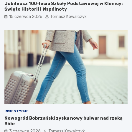
Jubileusz 100-lecia Szkoły Podstawowej w Klenicy:
Święto Historii i Wspólnoty
15 czerwca 2026
Tomasz Kowalczyk
INWESTYCJE
Nowogród Bobrzański zyska nowy bulwar nad rzeką
Bóbr
3 czerwca 2026
Tomasz Kowalczyk