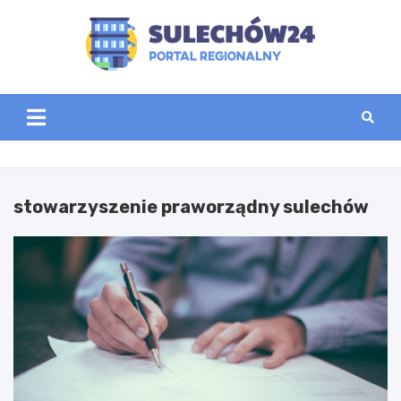
Skip
to
content
sulechow24.pl
stowarzyszenie praworządny sulechów