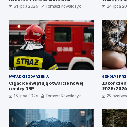
31 lipca 2026
Tomasz Kowalczyk
24 lipca 2
WYPADKI I ZDARZENIA
SZKOŁY I PR
Cigacice świętują otwarcie nowej
Zakończeni
remizy OSP
2025/2026:
13 lipca 2026
Tomasz Kowalczyk
29 czerwc