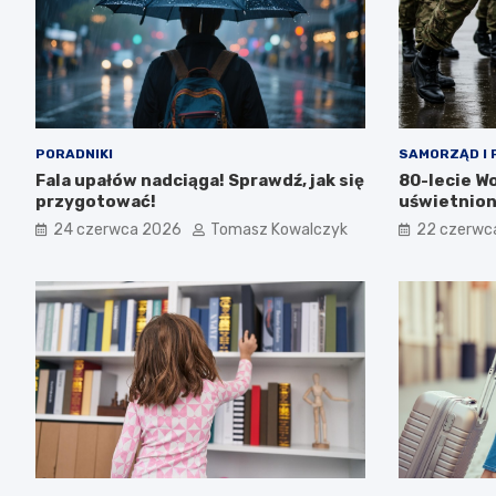
PORADNIKI
SAMORZĄD I 
Fala upałów nadciąga! Sprawdź, jak się
80-lecie W
przygotować!
uświetnion
24 czerwca 2026
Tomasz Kowalczyk
22 czerwc