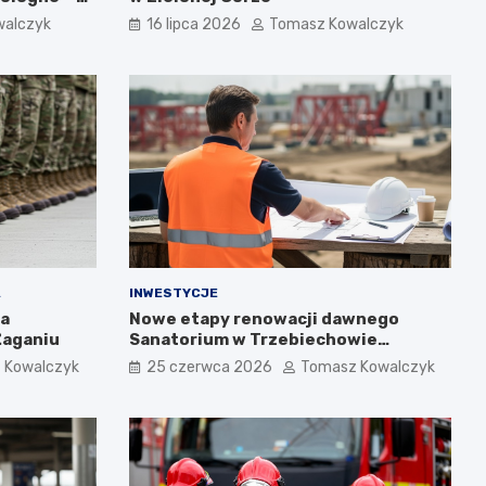
walczyk
16 lipca 2026
Tomasz Kowalczyk
A
INWESTYCJE
ta
Nowe etapy renowacji dawnego
Żaganiu
Sanatorium w Trzebiechowie
zaprezentowane podczas spotkania
 Kowalczyk
25 czerwca 2026
Tomasz Kowalczyk