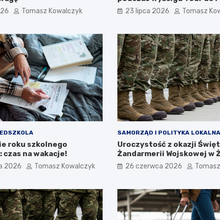
sierpnia 2026!
026
Tomasz Kowalczyk
23 lipca 2026
Tomasz Ko
ZEDSZKOLA
SAMORZĄD I POLITYKA LOKALN
e roku szkolnego
Uroczystość z okazji Świę
 czas na wakacje!
Żandarmerii Wojskowej w 
a 2026
Tomasz Kowalczyk
26 czerwca 2026
Tomasz