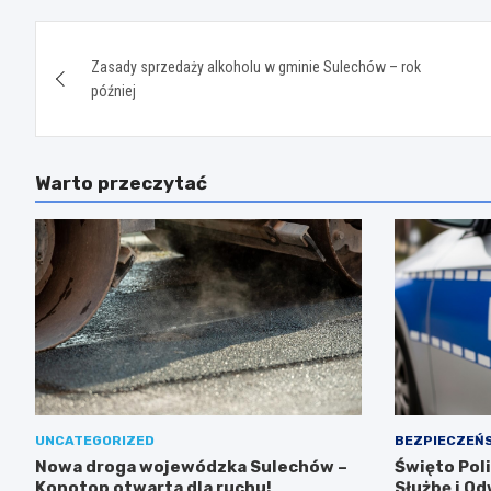
Nawigacja
Zasady sprzedaży alkoholu w gminie Sulechów – rok
wpisu
później
Warto przeczytać
UNCATEGORIZED
BEZPIECZEŃ
Nowa droga wojewódzka Sulechów –
Święto Poli
Konotop otwarta dla ruchu!
Służbę i O