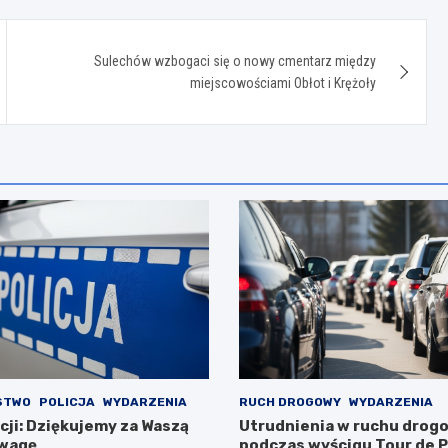
Sulechów wzbogaci się o nowy cmentarz między
miejscowościami Obłot i Krężoły
STWO
POLICJA
WYDARZENIA
RUCH DROGOWY
WYDARZENIA
cji: Dziękujemy za Waszą
Utrudnienia w ruchu dro
dwagę
podczas wyścigu Tour de P