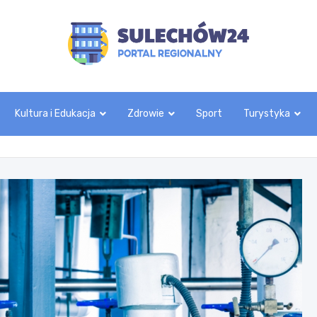
sulechow24.pl
Kultura i Edukacja
Zdrowie
Sport
Turystyka