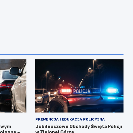
PREWENCJA I EDUKACJA POLICYJNA
gowym
Jubileuszowe Obchody Święta Policji
ologne – 5
w Zielonej Górze