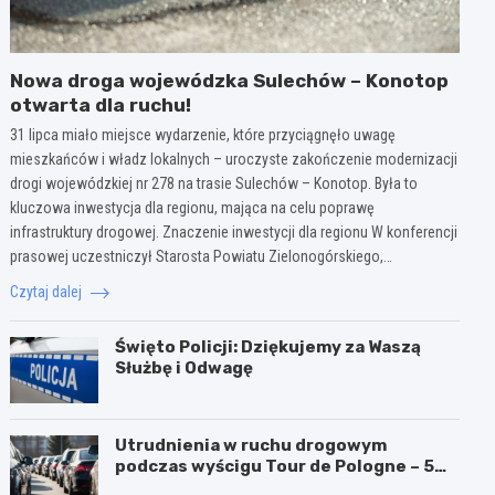
Nowa droga wojewódzka Sulechów – Konotop
otwarta dla ruchu!
31 lipca miało miejsce wydarzenie, które przyciągnęło uwagę
mieszkańców i władz lokalnych – uroczyste zakończenie modernizacji
drogi wojewódzkiej nr 278 na trasie Sulechów – Konotop. Była to
kluczowa inwestycja dla regionu, mająca na celu poprawę
infrastruktury drogowej. Znaczenie inwestycji dla regionu W konferencji
prasowej uczestniczył Starosta Powiatu Zielonogórskiego,…
Czytaj dalej
Święto Policji: Dziękujemy za Waszą
Służbę i Odwagę
Utrudnienia w ruchu drogowym
podczas wyścigu Tour de Pologne – 5
sierpnia 2026!