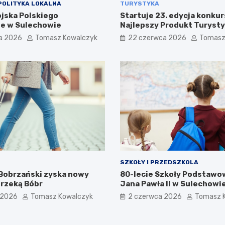
POLITYKA LOKALNA
TURYSTYKA
ojska Polskiego
Startuje 23. edycja konkur
e w Sulechowie
Najlepszy Produkt Turyst
a 2026
Tomasz Kowalczyk
22 czerwca 2026
Tomasz
SZKOŁY I PRZEDSZKOLA
obrzański zyska nowy
80-lecie Szkoły Podstawow
 rzeką Bóbr
Jana Pawła II w Sulechowie
Uroczystość pełna wspomn
 2026
Tomasz Kowalczyk
2 czerwca 2026
Tomasz 
radości