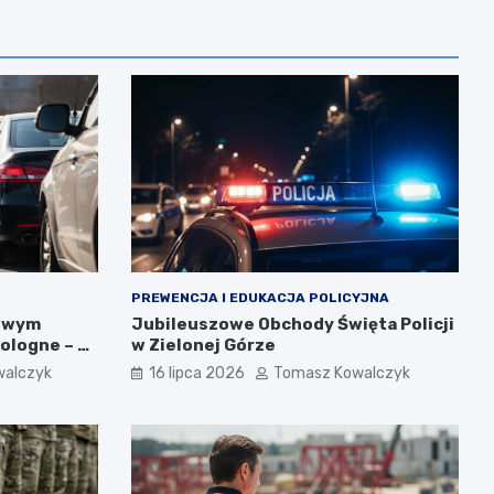
PREWENCJA I EDUKACJA POLICYJNA
gowym
Jubileuszowe Obchody Święta Policji
ologne – 5
w Zielonej Górze
walczyk
16 lipca 2026
Tomasz Kowalczyk