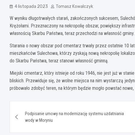
4 listopada 2023
Tomasz Kowalczyk
W wyniku długotrwałych starań, zakończonych sukcesem, Sulech
Krężołami. Przeznaczony na nekropolię obszar, powiększy infrastr
własnością Skarbu Państwa, teraz przechodzi na własność gminy.
Starania o nowy obszar pod cmentarz trwały przez ostatnie 10 lat
mieszkańców Sulechowa, którzy zyskają nową nekropolię lokaliz
do Skarbu Państwa, teraz stanowi własność gminną.
Miejski cmentarz, który istnieje od roku 1946, nie jest już w st
bliskich. Przewiduje się, że wolne miejsca na nim wystarczą jedyni
próbowało zdobyć teren, na którym będzie mogło powstać nowe,
Nawigacja
Podpisanie umowy na modernizację systemu uzdatniania
wpisu
wody w Moryniu