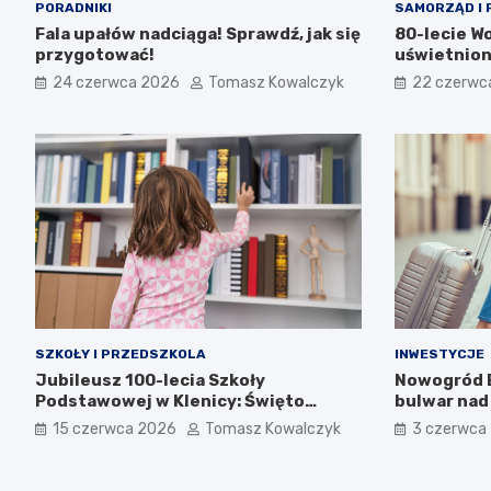
PORADNIKI
SAMORZĄD I 
Fala upałów nadciąga! Sprawdź, jak się
80-lecie W
przygotować!
uświetnion
24 czerwca 2026
Tomasz Kowalczyk
22 czerwc
SZKOŁY I PRZEDSZKOLA
INWESTYCJE
Jubileusz 100-lecia Szkoły
Nowogród B
Podstawowej w Klenicy: Święto
bulwar nad
Historii i Wspólnoty
15 czerwca 2026
Tomasz Kowalczyk
3 czerwca