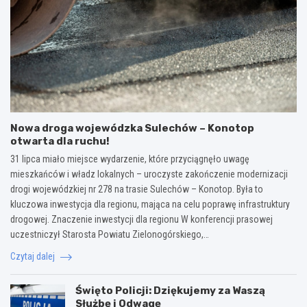
Nowa droga wojewódzka Sulechów – Konotop
otwarta dla ruchu!
31 lipca miało miejsce wydarzenie, które przyciągnęło uwagę
mieszkańców i władz lokalnych – uroczyste zakończenie modernizacji
drogi wojewódzkiej nr 278 na trasie Sulechów – Konotop. Była to
kluczowa inwestycja dla regionu, mająca na celu poprawę infrastruktury
drogowej. Znaczenie inwestycji dla regionu W konferencji prasowej
uczestniczył Starosta Powiatu Zielonogórskiego,…
Czytaj dalej
Święto Policji: Dziękujemy za Waszą
Służbę i Odwagę