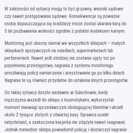
W zależności od sytuacji mogą to być grzywny, wnioski sądowe
czy nawet postępowania sądowe. Konsekwencje są poważne:
osoba dopuszczająca się kradzieży może zostać ukarana karą do
5 lat pozbawienia wolności zgodnie z polskim kodeksem karnym.
Monitoring jest obecny niemal we wszystkich sklepach – małych
sklepikach spożywczych na osiedlach, supermarketach lub
perfumeriach. Nawet jeśli złodziej nie zostanie ujęty tuż po
popełnieniu przestępstwa, nagrania z systemu monitoringu
umożliwiają policji namierzenie i aresztowanie go po kilku dniach.
Nagrania te są również przydatne do ustalenia innych przestępstw.
Do takiej sytuacji doszło niedawno w Sulechowie, kiedy
mężczyzna wszedł do sklepu z kosmetykami, wykorzystał
moment nieuwagi sprzedawczyni obsługującej klientów i ukradł
około 2 tysiące złotych z otwartej kasy. Sprawca uciekł
natychmiast, a zaskoczona kasjerka nie zdążyła nawet reagować.
Jednak menedżer sklepu powiadomił policję i dostarczył nagranie