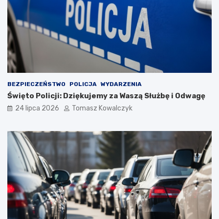
BEZPIECZEŃSTWO
POLICJA
WYDARZENIA
Święto Policji: Dziękujemy za Waszą Służbę i Odwagę
24 lipca 2026
Tomasz Kowalczyk