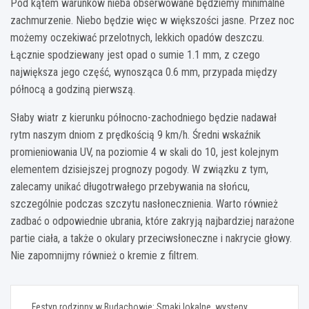
Pod kątem warunków nieba obserwowane będziemy minimalne
zachmurzenie. Niebo będzie więc w większości jasne. Przez noc
możemy oczekiwać przelotnych, lekkich opadów deszczu.
Łącznie spodziewany jest opad o sumie 1.1 mm, z czego
największa jego część, wynosząca 0.6 mm, przypada między
północą a godziną pierwszą.
Słaby wiatr z kierunku północno-zachodniego będzie nadawał
rytm naszym dniom z prędkością 9 km/h. Średni wskaźnik
promieniowania UV, na poziomie 4 w skali do 10, jest kolejnym
elementem dzisiejszej prognozy pogody. W związku z tym,
zalecamy unikać długotrwałego przebywania na słońcu,
szczególnie podczas szczytu nasłonecznienia. Warto również
zadbać o odpowiednie ubrania, które zakryją najbardziej narażone
partie ciała, a także o okulary przeciwsłoneczne i nakrycie głowy.
Nie zapomnijmy również o kremie z filtrem.
Nawigacja
Festyn rodzinny w Budachowie: Smaki lokalne, występy