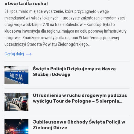
otwarta dla ruchu!
31 lipca miało miejsce wydarzenie, które przyciągnęło uwagę
mieszkańców i władz lokalnych – uroczyste zakończenie modernizacji
drogi wojewódzkiej nr 278 na trasie Sulechów – Konotop. Była to
kluczowa inwestycja dla regionu, mająca na celu poprawę infrastruktury
drogowej. Znaczenie inwestycji dla regionu W konferencji prasowej
uczestniczył Starosta Powiatu Zielonogórskiego,…
Czytaj dalej
Święto Policji: Dziękujemy za Waszą
Służbę i Odwagę
Utrudnienia w ruchu drogowym podczas
wyścigu Tour de Pologne – 5 sierpnia
2026!
Jubileuszowe Obchody Święta Policji w
Zielonej Górze