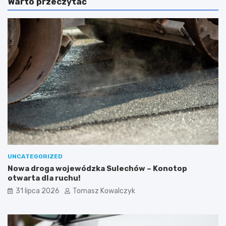
Warto przeczytać
UNCATEGORIZED
Nowa droga wojewódzka Sulechów – Konotop
otwarta dla ruchu!
31 lipca 2026
Tomasz Kowalczyk